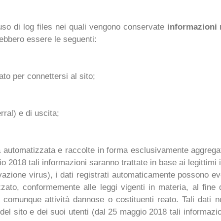
 uso di log files nei quali vengono conservate
informazioni 
trebbero essere le seguenti:
to per connettersi al sito;
ral) e di uscita;
 automatizzata e raccolte in forma esclusivamente aggregata
 2018 tali informazioni saranno trattate in base ai legittimi in
 rilevazione virus), i dati registrati automaticamente posson
zzato, conformemente alle leggi vigenti in materia, al fine 
comunque attività dannose o costituenti reato. Tali dati non
a del sito e dei suoi utenti (dal 25 maggio 2018 tali informazio