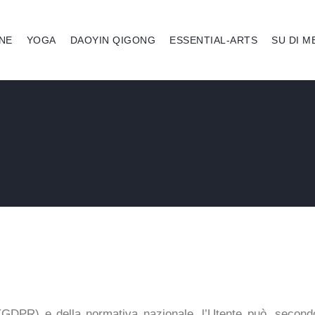
NE
YOGA
DAOYIN QIGONG
ESSENTIAL-ARTS
SU DI M
DPR) e della normativa nazionale, l’Utente può, secondo le