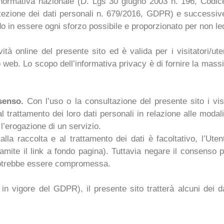
 normativa nazionale (D. Lgs 30 giugno 2003 n. 196, Codice
zione dei dati personali n. 679/2016, GDPR) e successive m
do in essere ogni sforzo possibile e proporzionato per non leder
vità online del presente sito ed è valida per i visitatori/ute
to web. Lo scopo dell’informativa privacy è di fornire la mas
nsenso.
Con l’uso o la consultazione del presente sito i visi
trattamento dei loro dati personali in relazione alle modalit
 l’erogazione di un servizio.
alla raccolta e al trattamento dei dati è facoltativo, l’U
mite il link a fondo pagina). Tuttavia negare il consenso p
 potrebbe essere compromessa.
n vigore del GDPR), il presente sito tratterà alcuni dei dati