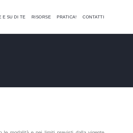
E E SU DI TE
RISORSE
PRATICA!
CONTATTI
 modalità e nei limiti previsti dalla vigente