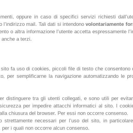
enti, oppure in caso di specifici servizi richiesti dall’ut
 l’indirizzo mail. Tali dati si intendono
volontariamente forn
to o altra informazione l’utente accetta espressamente l’in
i anche a terzi.
sito fa uso di cookies, piccoli file di testo che consentono
sito, per semplificarne la navigazione automatizzando le pr
 distinguere tra gli utenti collegati, e sono utili per evit
i sicurezza per impedire attacchi informatici al sito. I co
 alla chiusura del browser. Per essi non occorre consenso.
no strettamente necessari per l’uso del sito, in particola
), per i quali non occorre alcun consenso.