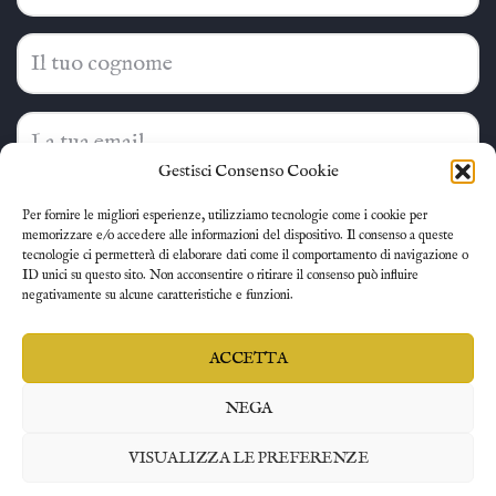
Gestisci Consenso Cookie
Ho letto e accetto la
privacy policy
Per fornire le migliori esperienze, utilizziamo tecnologie come i cookie per
memorizzare e/o accedere alle informazioni del dispositivo. Il consenso a queste
tecnologie ci permetterà di elaborare dati come il comportamento di navigazione o
ISCRIVITI
ID unici su questo sito. Non acconsentire o ritirare il consenso può influire
negativamente su alcune caratteristiche e funzioni.
ACCETTA
NEGA
© 2023
QuintEssenzaStudio
è un progetto a cura di Fabio Petruzzi
P. IVA 04429390968 - Tutti i Diritti Riservati
VISUALIZZA LE PREFERENZE
Home
Contatti
Cookie Policy (UE)
Privacy Policy